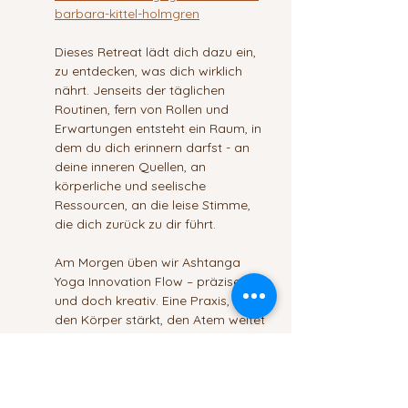
barbara-kittel-holmgren
Dieses Retreat lädt dich dazu ein, 
zu entdecken, was dich wirklich 
nährt. Jenseits der täglichen 
Routinen, fern von Rollen und 
Erwartungen entsteht ein Raum, in 
dem du dich erinnern darfst - an 
deine inneren Quellen, an 
körperliche und seelische 
Ressourcen, an die leise Stimme, 
die dich zurück zu dir führt.
Am Morgen üben wir Ashtanga 
Yoga Innovation Flow – präzise, klar 
und doch kreativ. Eine Praxis, die 
den Körper stärkt, den Atem weitet 
und dein Nervensystem in eine 
stabile, lebendige Balance führt. 
Am frühen Abend widmen wir 
uns Vipassana 