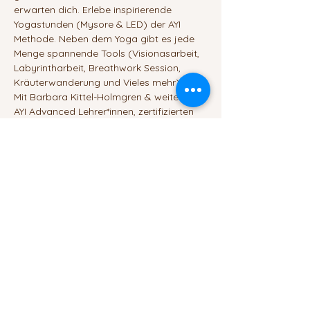
erwarten dich. Erlebe inspirierende 
Yogastunden (Mysore & LED) der AYI 
Methode. Neben dem Yoga gibt es jede 
Menge spannende Tools (Visionasarbeit, 
Labyrintharbeit, Breathwork Session, 
Kräuterwanderung und Vieles mehr).
Mit Barbara Kittel-Holmgren & weiteren 
AYI Advanced Lehrer*innen, zertifizierten 
Coaches und den Musikerinnen von 
Seelenklang.
Erstmalig am Bodensee in Tägerwilen.
We are Co-Creation
Unser wunderschöner heller RAUM im 
Dachgeschoß (5 Meter hoch im Giebel) 
lässt den Geist frei denken und den Atem 
tiefer wahrnehmen. Neben der 
Asanapraxis auf der Matte bieten wir 
einen kreativen RAUM, um unsere Ideen & 
Projekte zu vernetzen. Was bewegt Dich? 
Was treibt dich an? Wenn alles möglich 
wäre, was dann?